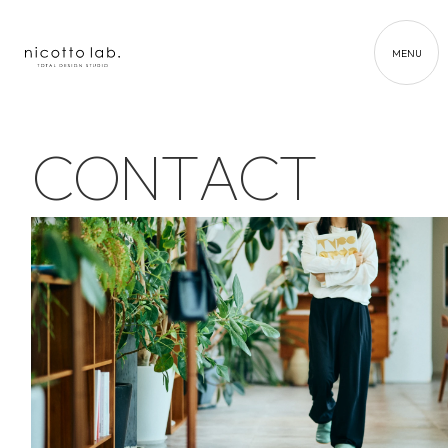
MENU
C
O
N
T
A
C
T