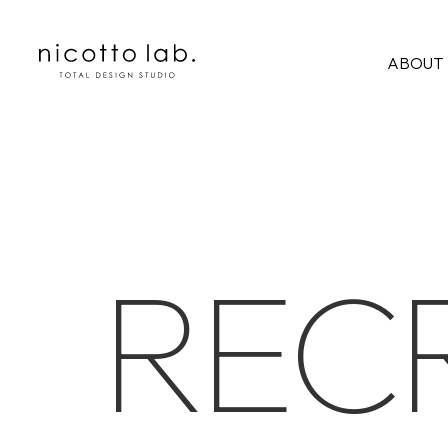
ABOUT
R
E
C