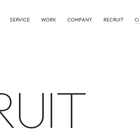
SERVICE
WORK
COMPANY
RECRUIT
C
R
U
I
T