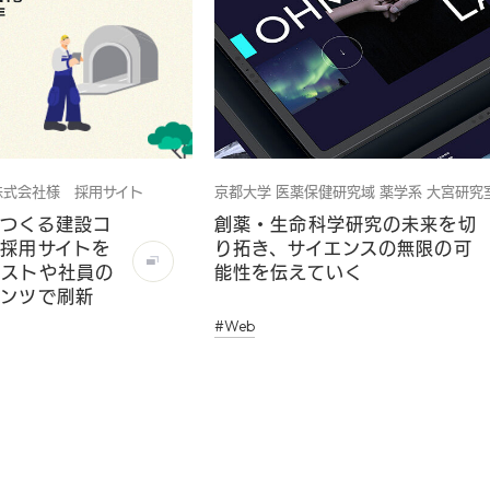
株式会社様 採用サイト
京都大学 医薬保健研究域 薬学系 大宮研究
をつくる建設コ
創薬・生命科学研究の未来を切
採用サイトを
り拓き、サイエンスの無限の可
ラストや社員の
能性を伝えていく
テンツで刷新
#Web