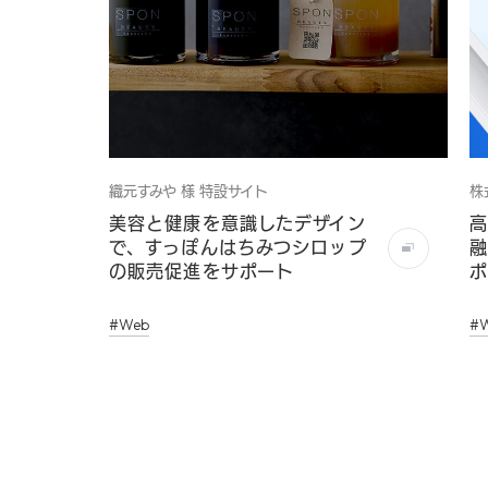
織元すみや 様 特設サイト
株
美容と健康を意識したデザイン
高
で、すっぽんはちみつシロップ
融
の販売促進をサポート
ポ
#Web
#