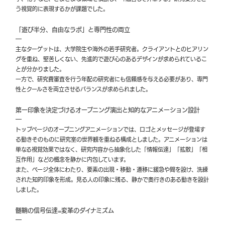
う視覚的に表現するかが課題でした。
「遊び半分、自由なラボ」と専門性の両立
主なターゲットは、大学院生や海外の若手研究者。クライアントとのヒアリン
グを重ね、堅苦しくない、先進的で遊び心のあるデザインが求められているこ
とが分かりました。
一方で、研究費審査を行う年配の研究者にも信頼感を与える必要があり、専門
性とクールさを両立させるバランスが求められました。
第一印象を決定づけるオープニング演出と知的なアニメーション設計
トップページのオープニングアニメーションでは、ロゴとメッセージが登場す
る動きそのものに研究室の世界観を重ねる構成としました。アニメーションは
単なる視覚効果ではなく、研究内容から抽象化した「情報伝達」「拡散」「相
互作用」などの概念を静かに内包しています。
また、ページ全体にわたり、要素の出現・移動・遷移に緩急や間を設け、洗練
された知的印象を形成。見る人の印象に残る、静かで奥行きのある動きを設計
しました。
髄鞘の信号伝達=変革のダイナミズム