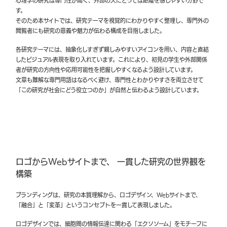
心理学の研究は専門性が高く、外部の人にとっては距離を感じやすい分野で
す。
そのため本サイトでは、研究テーマを視覚的にわかりやすく整理し、専門外の
閲覧者にも研究の意義や魅力が伝わる構成を目指しました。
各研究テーマには、抽象化しすぎず親しみやすいアイコンを用い、内容と直結
したビジュアル表現を取り入れています。これにより、初見の学生や外部関係
者が研究の方向性や応用可能性を把握しやすくなるよう設計しています。
文章も難解な専門用語はなるべく避け、専門性とわかりやすさを両立させて
「この研究が社会にどう役立つのか」が自然と伝わるよう設計しています。
ロゴからWebサイトまで、 一貫した研究の世界観を
構築
ブランディングは、研究の本質理解から、ロゴデザイン、Webサイトまで、
「融合」と「変革」というコンセプトを一貫して表現しました。
ロゴデザインでは、細胞間の情報伝達に関わる「エクソソーム」をモチーフに