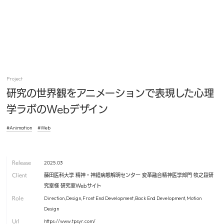
MENU
Project
研究の世界観をアニメーションで表現した心理
学ラボのWebデザイン
#Animation
#Web
2025.03
Release
Client
藤田医科大学 精神・神経病態解明センター 変革融合精神医学部門 牧之段研
究室様 研究室Webサイト
Direction,Design,Front End Development,Back End Development,Motion
Role
Design
https://www.tpsyr.com/
Url