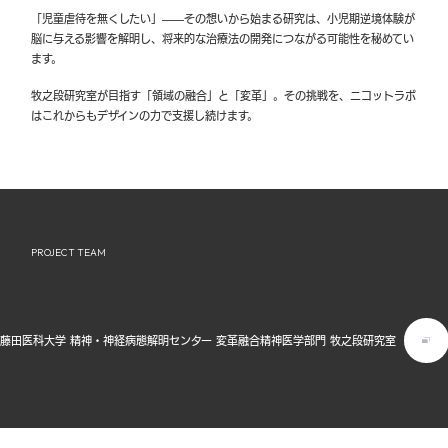
「児童虐待を無くしたい」——その想いから始まる研究は、小児期逆境体験が
脳に与える影響を解明し、将来的な治療法の開発につながる可能性を秘めてい
ます。
牧之段研究室が目指す「領域の融合」と「変革」。その挑戦を、ニコットラボ
はこれからもデザインの力で支援し続けます。
PROJECT TEAM
藤田医科大学 精神・神経病態解明センター 変革融合精神医学部門 牧之段研究室