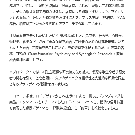
解明です。特に、小児期逆境体験（児童虐待、いじめ）が脳に与える影響に着
目。子供の脳は柔軟であるがゆえに、虐待による髄鞘（ずいしょう、マイエリ
ン）の損傷が生涯にわたる影響を及ぼすことを、マウス実験、iPS細胞、ゲノム
解析、脳波測定といった多角的なアプローチで解明しています。
「児童虐待を無くしたい」という強い想いのもと、免疫学、社会学、心理学、
物理学、化学など、さまざまな領域を融合して患者のための研究を推進。いろ
んな人と融合して変革を起こしていく。その姿勢を体現するのが、研究室の名
称「TPSyR（Transformative Psychiatry and Synergistic Research / 変革
融合精神医学）」です。
本プロジェクトでは、補助金獲得や研究協力先の拡大、優秀な学生や若手研究
者の関心を引くことを念頭に、先アカデミックな信頼性と先進的な印象を両立
させるブランディング設計を行いました。
ニコットラボは、ロゴデザインからWebサイトまで一貫したブランディングを
実施。エクソソームをモチーフにしたロゴアニメーションと、髄鞘の信号伝達
を表現した背景デザインで、「領域の融合」と「変革」を視覚化しました。