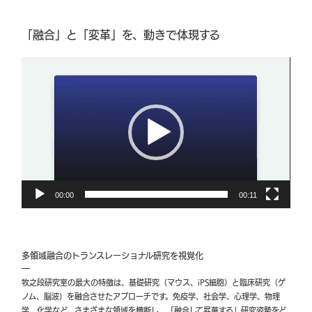
「融合」と「変革」を、動きで体現する
動
画
プ
レー
ヤー
00:00
00:11
多領域融合のトランスレーショナル研究を視覚化
牧之段研究室の最大の特徴は、基礎研究（マウス、iPS細胞）と臨床研究（ゲ
ノム、脳波）を融合させたアプローチです。免疫学、社会学、心理学、物理
学、化学など、さまざまな領域を横断し、「融合して昇華する」研究姿勢をど