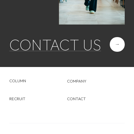
ABOUT
SERVICE
CONTACT US
Web制作
FLOW
ブランディング
FAQ
WORK
COLUMN
COMPANY
RECRUIT
CONTACT