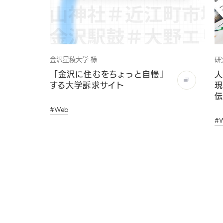
金沢星稜大学 様
研
「金沢に住むをちょっと自慢」
人
する大学訴求サイト
現
伝
#Web
#