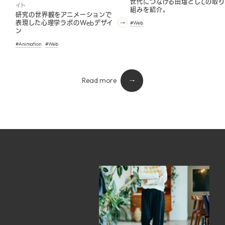
世代につなげる田塩としての取り
イト
組みを紹介。
研究の世界観をアニメーションで
表現した心理学ラボのWebデザイ
#Web
ン
#Animation
#Web
Read more