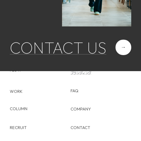
CONTACT US
ABOUT
SERVICE
Web制作
FLOW
ブランディング
FAQ
WORK
COLUMN
COMPANY
RECRUIT
CONTACT