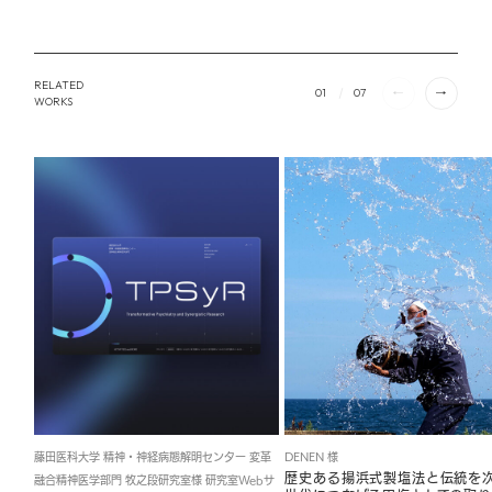
RELATED
01
07
WORKS
藤田医科大学 精神・神経病態解明センター 変革
DENEN 様
歴史ある揚浜式製塩法と伝統を
融合精神医学部門 牧之段研究室様 研究室Webサ