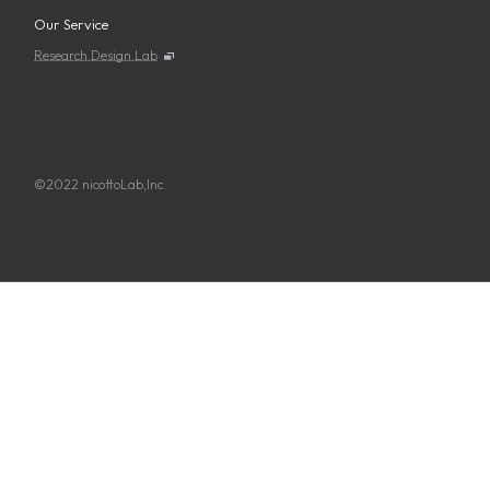
Our Service
Research Design Lab
©2022 nicottoLab,Inc.