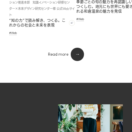
季節ごとの旬の魅力を再認識し
ション推進本部 知識イノベーション研修セン
つくしむ。地元にも世界にも愛
ター×未来デザイン研究センター様 公式Webサイ
れる和倉温泉の魅力を発信
ト
#Web
“知の力”で読み解き、つくる。こ
れからの社会と未来を表現
#Web
Read more