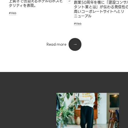
上質さで出迎えるホテルのホスピ
創業50周年を機に「建設コンサ
タリティを表現。
タント業とは」が伝わる発信性
高いコーポレートサイトへとリ
#Web
ニューアル
#Web
Read more