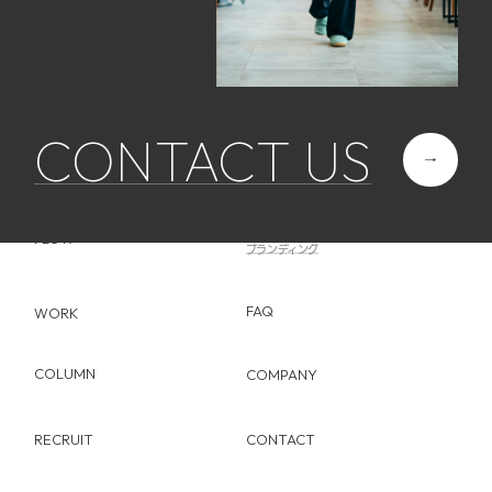
CONTACT US
ABOUT
SERVICE
Web制作
FLOW
ブランディング
FAQ
WORK
COLUMN
COMPANY
RECRUIT
CONTACT