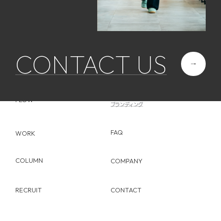
CONTACT US
ABOUT
SERVICE
Web制作
FLOW
ブランディング
FAQ
WORK
COLUMN
COMPANY
RECRUIT
CONTACT