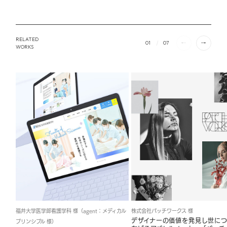
RELATED
01
07
WORKS
福井大学医学部看護学科 様（agent：メディカル
株式会社パッチワークス 様
デザイナーの価値を発見し世に
プリンシプル 様）