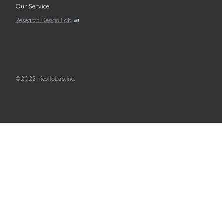
Our Service
Research Design Lab
©2022 nicottoLab,Inc.